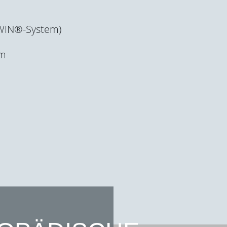
(WIN®-System)
em