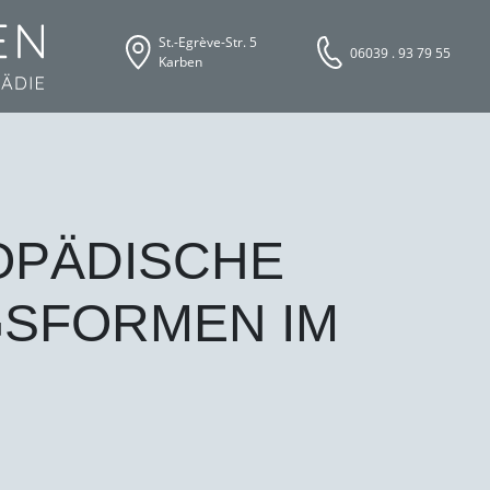
St.-Egrève-Str. 5
06039 . 93 79 55
Karben
OPÄDISCHE
SFORMEN IM